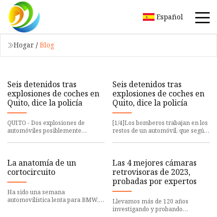
Español
Hogar
/
Blog
Seis detenidos tras
Seis detenidos tras
explosiones de coches en
explosiones de coches en
Quito, dice la policía
Quito, dice la policía
QUITO - Dos explosiones de
[1/4]Los bomberos trabajan en los
automóviles posiblemente
restos de un automóvil, que según
dirigidas a la agencia
las autoridades estaba cargado
penitenciaria SNAI de Ecuador
con dos tanques de ga
han provocado
La anatomía de un
Las 4 mejores cámaras
cortocircuito
retrovisoras de 2023,
probadas por expertos
Ha sido una semana
automovilística lenta para BMW,
Llevamos más de 120 años
ya que mi tiempo libre lo consumí
investigando y probando
reemplazando las juntas con
productos de forma