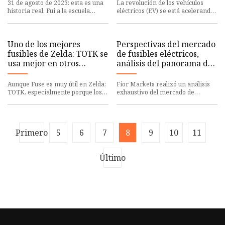
automotrices
31 de agosto de 2023: esta es una
La revolución de los vehículos
historia real. Fui a la escuela
eléctricos (EV) se está acelerando.
secundaria con un chico llamado
A medida que el pensamiento
Frankie. Era un exa
pasa de los combustible
Uno de los mejores
Perspectivas del mercado
fusibles de Zelda: TOTK se
de fusibles eléctricos,
usa mejor en otros
análisis del panorama de
lugares
la industria actual y
futuro 2032
Aunque Fuse es muy útil en Zelda:
Fior Markets realizó un análisis
TOTK, especialmente porque los
exhaustivo del mercado de
elementos se rompen con tanta
fusibles eléctricos utilizando datos
facilidad, algunos eleme
históricos y un año bas
Primero
5
6
7
8
9
10
11
Último