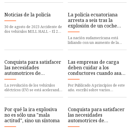
fugas d
independiente. Si compra a través
de nuestros enla
Noticias de la policía
La policía ecuatoriana
arresta a seis tras la
explosión de un coche
30 de agosto de 2023 Accidente de
bomba en Quito
dos vehículos MILL HALL – El 20
de agosto, se produjo un accidente
La nación sudamericana está
de dos vehículos cu
lidiando con un aumento de la
violencia mientras los votantes se
preparan para la segunda v
Conquista para satisfacer
Las empresas de carga
las necesidades
deben cuidar a los
automotrices de
conductores cuando asan
protección de circuitos
un automóvil
automotrices
La revolución de los vehículos
Por Publicado A principios de este
eléctricos (EV) se está acelerando.
año, escribí sobre varios
A medida que el pensamiento
automóviles que sufrieron daños
pasa de los combustible
en las estaciones de Elect
Por qué la ira explosiva
Conquista para satisfacer
no es sólo una "mala
las necesidades
actitud", sino un síntoma
automotrices de
protección de circuitos