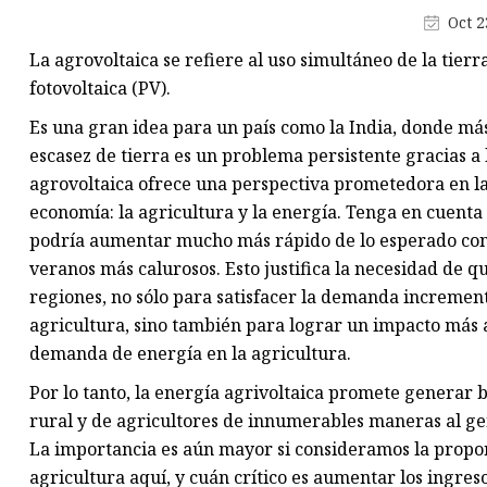
Fusibles de cuchilla
Oct 2
Enchufe el fusible
La agrovoltaica se refiere al uso simultáneo de la tier
Caja de fusibles de potencia
fotovoltaica (PV).
Es una gran idea para un país como la India, donde más 
escasez de tierra es un problema persistente gracias a 
agrovoltaica ofrece una perspectiva prometedora en la
economía: la agricultura y la energía. Tenga en cuent
podría aumentar mucho más rápido de lo esperado con 
veranos más calurosos. Esto justifica la necesidad de q
regiones, no sólo para satisfacer la demanda increment
agricultura, sino también para lograr un impacto más a
demanda de energía en la agricultura.
Por lo tanto, la energía agrivoltaica promete generar
rural y de agricultores de innumerables maneras al ge
La importancia es aún mayor si consideramos la propor
agricultura aquí, y cuán crítico es aumentar los ingreso