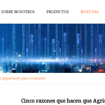
SOBRE NOSOTROS
PRODUCTOS
NOTICIAS
Caja de fusibles
Fusible automático
Fusible
Portafusibles
Accesorios para fusibles
Fusible de alto voltaje
ea importante para el mundo
Fusible CC
Fusible fotovoltaico
Fusible de perno
Cinco razones que hacen que Agri