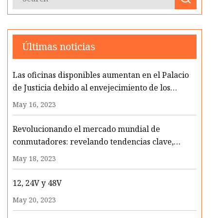
Últimas noticias
Las oficinas disponibles aumentan en el Palacio
de Justicia debido al envejecimiento de los
edificios
May 16, 2023
Revolucionando el mercado mundial de
conmutadores: revelando tendencias clave,
pronósticos e información estratégica en el
May 18, 2023
informe definitivo de la industria de 2023
12, 24V y 48V
May 20, 2023