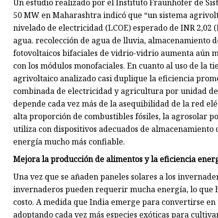
Un estudio realizado por el Instituto Fraunhofer de Si
50 MW en Maharashtra indicó que “un sistema agrivol
nivelado de electricidad (LCOE) esperado de INR 2,02 (E
agua. recolección de agua de lluvia, almacenamiento d
fotovoltaicos bifaciales de vidrio-vidrio aumenta aún
con los módulos monofaciales. En cuanto al uso de la ti
agrivoltaico analizado casi duplique la eficiencia prom
combinada de electricidad y agricultura por unidad de 
depende cada vez más de la asequibilidad de la red el
alta proporción de combustibles fósiles, la agrosolar 
utiliza con dispositivos adecuados de almacenamiento 
energía mucho más confiable.
Mejora la producción de alimentos y la eficiencia ener
Una vez que se añaden paneles solares a los invernader
invernaderos pueden requerir mucha energía, lo que h
costo. A medida que India emerge para convertirse en u
adoptando cada vez más especies exóticas para cultivar