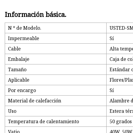
Información básica.
N º de Modelo.
USTED-SM
Impermeable
Sí
Cable
Alta temp
Embalaje
Caja de co
Tamaño
Estándar 
Aplicable
Flores/Pla
Por encargo
Sí
Material de calefacción
Alambre d
Uso
Estera té
Temperatura de calentamiento
50 grado
Vatio
40W, 50W,