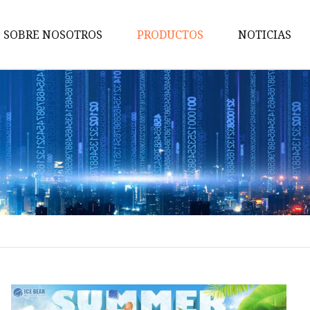
SOBRE NOSOTROS
PRODUCTOS
NOTICIAS
Caja de fusibles
Fusible automático
Fusible
Portafusibles
Accesorios para fusibles
Fusible de alto voltaje
Fusible CC
Fusible fotovoltaico
Fusible de perno