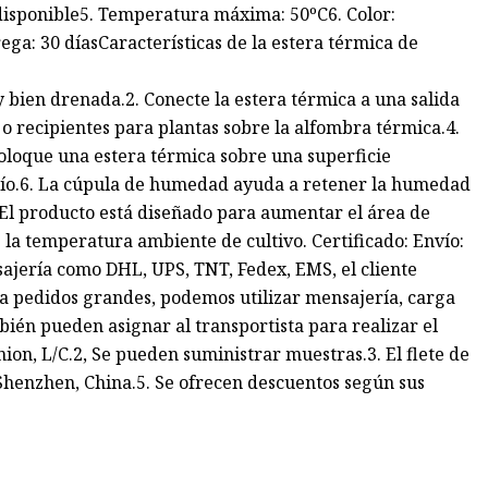
 disponible5. Temperatura máxima: 50ºC6. Color:
ega: 30 díasCaracterísticas de la estera térmica de
y bien drenada.2. Conecte la estera térmica a una salida
 o recipientes para plantas sobre la alfombra térmica.4.
coloque una estera térmica sobre una superficie
o frío.6. La cúpula de humedad ayuda a retener la humedad
 El producto está diseñado para aumentar el área de
la temperatura ambiente de cultivo. Certificado: Envío:
sajería como DHL, UPS, TNT, Fedex, EMS, el cliente
ra pedidos grandes, podemos utilizar mensajería, carga
mbién pueden asignar al transportista para realizar el
on, L/C.2, Se pueden suministrar muestras.3. El flete de
: Shenzhen, China.5. Se ofrecen descuentos según sus