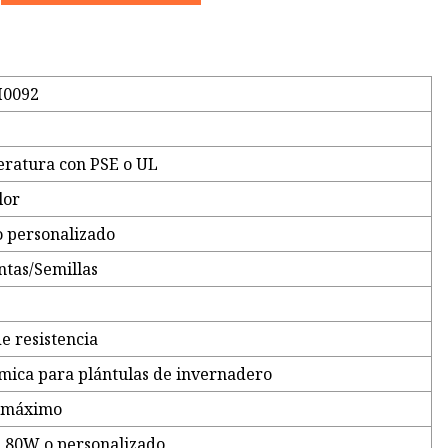
0092
eratura con PSE o UL
lor
o personalizado
ntas/Semillas
e resistencia
rmica para plántulas de invernadero
s máximo
 80W o personalizado