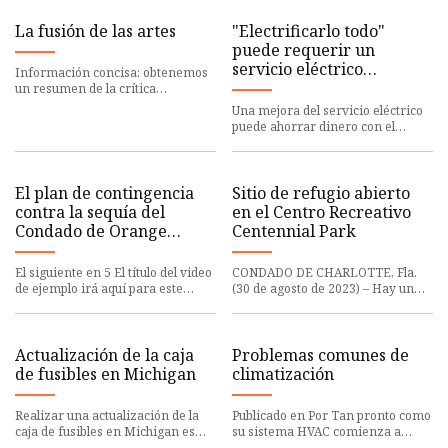
La fusión de las artes
"Electrificarlo todo"
puede requerir un
servicio eléctrico
Información concisa: obtenemos
mejorado
un resumen de la crítica
cinematográfica de los últimos 70
Una mejora del servicio eléctrico
años y una recapitulación de l
puede ahorrar dinero con el
tiempo y aumentar el valor de
mercado de una vivienda. 4
El plan de contingencia
Sitio de refugio abierto
contra la sequía del
en el Centro Recreativo
Condado de Orange
Centennial Park
regresa a la etapa 2
El siguiente en 5 El título del video
CONDADO DE CHARLOTTE, Fla.
de ejemplo irá aquí para este
(30 de agosto de 2023) – Hay un
video ORANGE, Texas — La ciudad
centro de refugio abierto en el
de Orange anunció el
Centro Recreativo Centennial
Actualización de la caja
Problemas comunes de
de fusibles en Michigan
climatización
Realizar una actualización de la
Publicado en Por Tan pronto como
caja de fusibles en Michigan es
su sistema HVAC comienza a
más que una simple tarea de
funcionar mal, generalmente