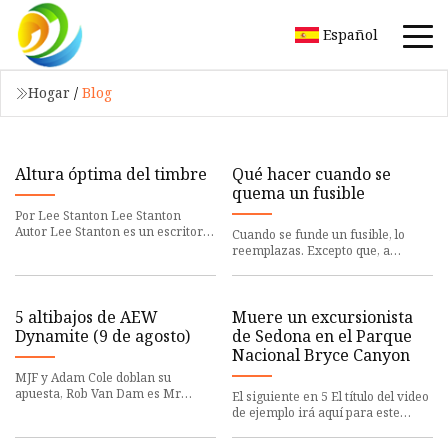
Español
Hogar
/
Blog
Altura óptima del timbre
Qué hacer cuando se
quema un fusible
Por Lee Stanton Lee Stanton
Autor Lee Stanton es un escritor
Cuando se funde un fusible, lo
versátil que se concentra en el
reemplazas. Excepto que, a
panorama del software y ab
menudo, este no es el primer paso
y, a veces, no reemplazará
5 altibajos de AEW
Muere un excursionista
Dynamite (9 de agosto)
de Sedona en el Parque
Nacional Bryce Canyon
MJF y Adam Cole doblan su
apuesta, Rob Van Dam es Mr
El siguiente en 5 El título del video
Wednesday Night y All In toma
de ejemplo irá aquí para este
forma. ¿Qué tarde es demasiado
video BRYCE CANYON CITY, Utah:
tard
un maestro de Sedona