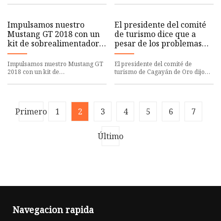
mejoras para el hogar; es
envía señales. Los ruidos fuer
Impulsamos nuestro
El presidente del comité
Mustang GT 2018 con un
de turismo dice que a
kit de sobrealimentador
pesar de los problemas
VMP
técnicos, Miss CDO sigue
siendo un "gran éxito"
Impulsamos nuestro Mustang GT
El presidente del comité de
2018 con un kit de
turismo de Cagayán de Oro dijo
sobrealimentador VMP
que a pesar de los problemas
técnicos experimentados durante
Primero
1
2
3
4
5
6
7
Último
Navegacion rapida