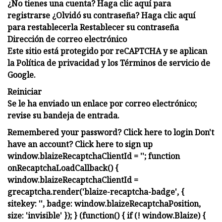
¿No tienes una cuenta? Haga clic aquí para
registrarse ¿Olvidó su contraseña? Haga clic aquí
para restablecerla Restablecer su contraseña
Dirección de correo electrónico
Este sitio está protegido por reCAPTCHA y se aplican
la Política de privacidad y los Términos de servicio de
Google.
Reiniciar
Se le ha enviado un enlace por correo electrónico;
revise su bandeja de entrada.
Remembered your password? Click here to login Don't have an account? Click here to sign up window.blaizeRecaptchaClientId = ''; function onRecaptchaLoadCallback() { window.blaizeRecaptchaClientId = grecaptcha.render('blaize-recaptcha-badge', { sitekey: '', badge: window.blaizeRecaptchaPosition, size: 'invisible' }); } (function() { if (! window.Blaize) { window.Blaize = { formPreProcessors: {}, formPostProcessors: {}, registerFormPreProcessor: function(formSlug, processor) { if (! window.Blaize.formPreProcessors[formSlug]) window.Blaize.formPreProcessors[formSlug] = []; if (typeof processor === "function") { window.Blaize.formPreProcessors[formSlug].push(processor); } }, registerFormPostProcessor: function(formSlug, processor) { if (! window.Blaize.formPostProcessors[formSlug]) window.Blaize.formPostProcessors[formSlug] = []; if (typeof processor === "function") { window.Blaize.formPostProcessors[formSlug].push(processor); } }, preProcessFormData: function(formSlug, formData) { if (window.Blaize.formPreProcessors[formSlug] || window.Blaize.formPreProcessors['*']) { var processors = []; if (window.Blaize.formPreProcessors['*']) { window.Blaize.formPreProcessors['*'].forEach(function(processor) { processors.push(processor); }); } if (window.Blaize.formPreProcessors[formSlug]) { window.Blaize.formPreProcessors[formSlug].forEach(function(processor) { processors.push(processor); }); } processors.forEach(function(processor) { processedFormData = processor(formData); if (processedFormData != undefined) { formData = processedFormData; } }); } return formData; }, postProcessFormData: function(formSlug, formData, response) { if (window.Blaize.formPostProcessors[formSlug] || window.Blaize.formPostProcessors['*']) { var processors = []; if (window.Blaize.formPostProcessors['*']) { window.Blaize.formPostProcessors['*'].forEach(function(processor) { processors.push(processor); }); } if (window.Blaize.formPostProcessors[formSlug]) { window.Blaize.formPostProcessors[formSlug].forEach(function(processor) { processors.push(processor); }); } processors.forEach(function(processor) { processor(formData, response); }); } } } } var section = document.getElementById("form-M-LDrZkQ"); var formRegister = section.querySelector('.blaize-form-register'); var formLogin = section.querySelector('.blaize-form-login'); var registerSsiError = formRegister.querySelector('.blaize-ssi-error'); var registerError = formRegister.querySelector('.blaize-error'); var registerSuccess = formRegister.querySelector('.blaize-success'); var loginError = formLogin.querySelector('.blaize-error'); var loginSuccess = formLogin.querySelector('.blaize-success'); var identifiersFieldset = formRegister.querySelector('.blaize-identifiers'); var validatorsFieldset = formRegister.querySelector('.blaize-validators'); var formResetPassword = section.querySelector('.blaize-form-reset-password'); var passwordResetError = formResetPassword.querySelector('.blaize-error'); var passwordResetSuccess = formResetPassword.querySelector('.blaize-success'); section.querySelector('.blaize-to-login a').onclick = function(event) { event.preventDefault(); formRegister.style.display = 'none'; formResetPassword.style.display = 'none'; formLogin.style.display = 'block'; }; section.querySelector('.blaize-to-register a').onclick = function(event) { event.preventDefault(); formLogin.style.display = 'none'; formResetPassword.style.display = 'none'; formRegister.style.display = 'block'; }; section.querySelector('.blaize-to-reset-password a').onclick = function(event) { event.preventDefault(); formLogin.style.display = 'none'; formRegister.style.display = 'none'; formResetPassword.style.display = 'block'; }; section.querySelector('.blaize-reset-to-login a').onclick = function(event) { event.preventDefault(); formRegister.style.display = 'none'; formResetPassword.style.display = 'none'; formLogin.style.display = 'block'; }; section.querySelector('.blaize-reset-to-register a').onclick = function(event) { event.preventDefault(); formLogin.style.display = 'none'; formResetPassword.style.display = 'none'; formRegister.style.display = 'block'; }; var blaizeRequest = function({ url, action, data, callback, method = 'POST' }) { var xhr = new(XMLHttpRequest || ActiveXObject)('MSXML2.XMLHTTP.3.0'); xhr.open(method, url, true); xhr.setRequestHeader('Content-type', 'application/json'); xhr.setRequestHeader('Accept', 'application/json'); xhr.onreadystatechange = function() { if (xhr.readyState === 4) { var response; try { response = JSON.parse(xhr.response); } catch (e) { response = xhr.response; } return callback(xhr.status, response); } }; if (typeof grecaptcha !== 'undefined') { grecaptcha.ready(function() { grecaptcha.execute(window.blaizeRecaptchaClientId, { action: action }).then(function(recaptchaToken) { xhr.setRequestHeader('X-Recaptcha-Token', recaptchaToken); return (!data) ? xhr.send() : xhr.send(data); }); }); } else { return (!data) ? xhr.send() : xhr.send(data); } }; blaizeRequest({ url: '/zephr/media/registration/config', action: 'registrationConfig', method: 'GET', callback: function(status, response) { if (status !== 200) { return; } if (response.oauthProvidersEnabled) { var oauthLinks = section.querySelectorAll("a.blaize-oauth"); for (var i = 0; i el.classList.add("show")); } else { badge.classList.add("show"); } } }}); var handleRegister = function(event) { event.preventDefault(); registerError.style.display = 'none'; var identifier = registrationAuthenticationIdentifier ? registrationAuthenticationIdentifier : formRegister.querySelector('input[name="email_address"]').value; var identifierKey = "email_address"; var attributes = {}; var inputs = formRegister.querySelector('.blaize-user-attributes').querySelectorAll('input, textarea, select'); for (var i = 0; i { var lastName; var firstName; if (oauthProvider == "google") { lastName = extendedProfile.family_name; firstName = extendedProfile.given_name; } else if (oauthProvider == "facebook"){ var fullName = extendedProfile.name.split(" "); lastName = fullName.pop(); firstName = fullName.join(' '); } fetch('/blaize/profile', { method: 'PATCH', headers: { "Content-type": "application/json" }, credentials: 'include', body: JSON.stringify({ "name": firstName ? firstName : " ", "last-name": lastName ? lastName : " ", }) }).then( () => { pushToDataLayer(); location.reload(true); }) .catch(function (error) { console.log('Request failed', error); registerSuccess.style.display = 'none'; registerError.innerHTML = 'Something went wrong! Please try again later.'; registerError.style.display = 'block'; }); }).catch (err => { console.log(err); r