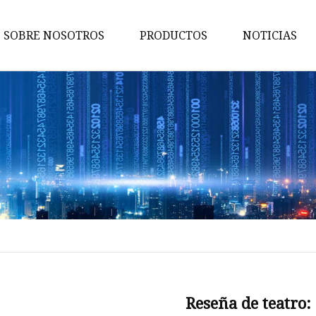
SOBRE NOSOTROS
PRODUCTOS
NOTICIAS
Caja de fusibles
Fusible automático
Fusible
Portafusibles
Accesorios para fusibles
Fusible de alto voltaje
Fusible CC
Fusible fotovoltaico
Fusible de perno
Reseña de teatro: