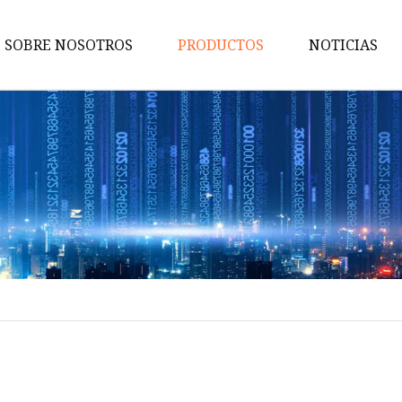
SOBRE NOSOTROS
PRODUCTOS
NOTICIAS
Caja de fusibles
Fusible automático
Fusible
Portafusibles
Accesorios para fusibles
Fusible de alto voltaje
Fusible CC
Fusible fotovoltaico
Fusible de perno