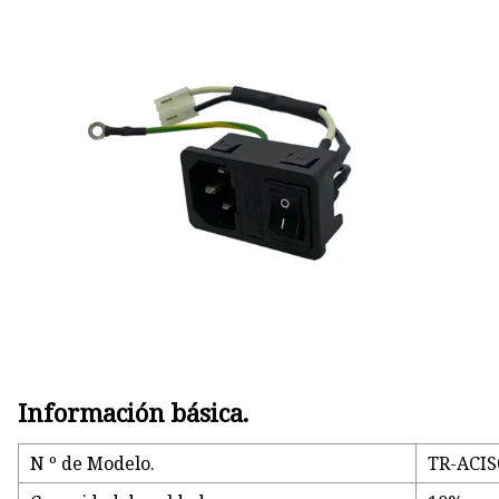
Fusibles de cuchilla
Enchufe el fusible
Caja de fusibles de potencia
Información básica.
N º de Modelo.
TR-ACIS